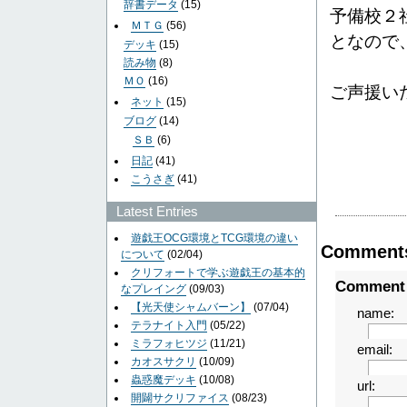
辞書データ
(15)
予備校２
ＭＴＧ
(56)
となので
デッキ
(15)
読み物
(8)
ＭＯ
(16)
ご声援い
ネット
(15)
ブログ
(14)
ＳＢ
(6)
日記
(41)
こうさぎ
(41)
Latest Entries
遊戯王OCG環境とTCG環境の違い
Comment
について
(02/04)
クリフォートで学ぶ遊戯王の基本的
Comment
なプレイング
(09/03)
【光天使シャムバーン】
(07/04)
name:
テラナイト入門
(05/22)
ミラフォヒツジ
(11/21)
email:
カオスサクリ
(10/09)
蟲惑魔デッキ
(10/08)
url:
開闢サクリファイス
(08/23)