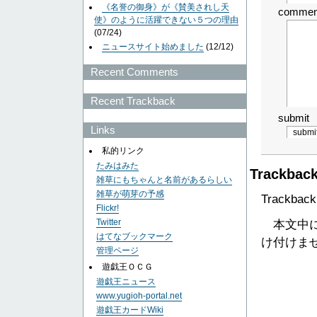
《名誉の御身》が《賛美されし天
commen
使》のように活躍できない５つの理由
(07/24)
ニュースサイト始めました
(12/12)
Recent Comments
Recent Trackback
submit
Links
私的リンク
たみはみた
Trackbac
雑草にもちゃんと名前があるらしい
雑草が萌芽の予感
Trackback 
Flickr!
Twitter
本文中にこ
はてなブックマーク
け付けま
管理ページ
遊戯王ＯＣＧ
遊戯王ニュース
www.yugioh-portal.net
遊戯王カードWiki