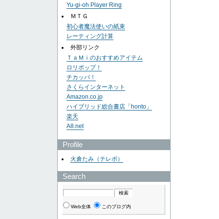
Yu-gi-oh Player Ring
ＭＴＧ
初心者魔法使いの紙束
レーティング計算
外部リンク
ＴａＭｉのおすすめアイテム
ロリポップ！
チカッパ！
さくらインターネット
Amazon.co.jp
ハイブリッド総合書店「honto」
楽天
A8.net
Profile
火倉たみ（テレポ）
Search
Web全体
このブログ内