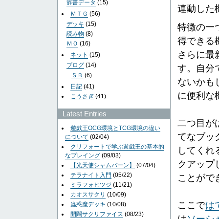
辞書データ
(15)
連動した
ＭＴＧ
(56)
デッキ
(15)
特徴の一
読み物
(8)
得できる
ＭＯ
(16)
さらに最
ネット
(15)
ブログ
(14)
す。自分
ＳＢ
(6)
ないかも
日記
(41)
に便利な
こうさぎ
(41)
Latest Entries
二つ目が
遊戯王OCG環境とTCG環境の違い
てなブッ
について
(02/04)
クリフォートで学ぶ遊戯王の基本的
してくれ
なプレイング
(09/03)
クアップ
【光天使シャムバーン】
(07/04)
テラナイト入門
(05/22)
ことがで
ミラフォヒツジ
(11/21)
カオスサクリ
(10/09)
ここで
は
蟲惑魔デッキ
(10/08)
開闢サクリファイス
(08/23)
は
ソーシ