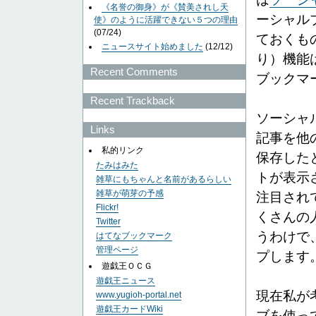
《名誉の御身》が《賛美されし天
ーシャル
使》のように活躍できない５つの理由
(07/24)
ておくも
ニュースサイト始めました
(12/12)
り）機能
Recent Comments
ブックマ
Recent Trackback
ソーシャ
Links
記事を他
私的リンク
保存した
たみはみた
トが表示
雑草にもちゃんと名前があるらしい
雑草が萌芽の予感
注目され
Flickr!
くさんの
Twitter
うわけで
はてなブックマーク
管理ページ
プします
遊戯王ＯＣＧ
遊戯王ニュース
現在私が
www.yugioh-portal.net
遊戯王カードWiki
ブを使っ