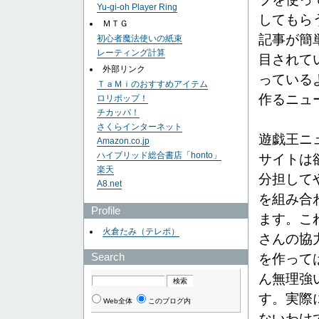
Yu-gi-oh Player Ring
してもら
ＭＴＧ
記事が簡
初心者魔法使いの紙束
レーティング計算
目されて
外部リンク
っている
ＴａＭｉのおすすめアイテム
作るニュ
ロリポップ！
チカッパ！
さくらインターネット
遊戯王ニ
Amazon.co.jp
ハイブリッド総合書店「honto」
サイトは
楽天
分担して
A8.net
を組み合
Profile
ます。こ
火倉たみ（テレポ）
さんの協
Search
を作って
ん無理強
す。実際
Web全体
このブログ内
ないわけ