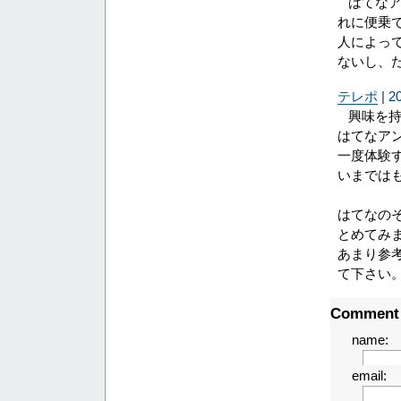
はてな
れに便乗
人によっ
ないし、
テレポ
| 2
興味を
はてなア
一度体験
いまでは
はてなの
とめてみ
あまり参
て下さい
Comment
name:
email: