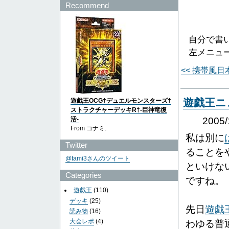
Recommend
自分で書
左メニュ
<< 携帯風
遊戯王ニ
遊戯王OCG†デュエルモンスターズ†
ストラクチャーデッキR†-巨神竜復
活-
2005
From コナミ.
私は別に
Twitter
ることを
@tami3さんのツイート
といけな
Categories
ですね。
遊戯王
(110)
デッキ
(25)
先日
遊戯
読み物
(16)
大会レポ
(4)
わゆる普