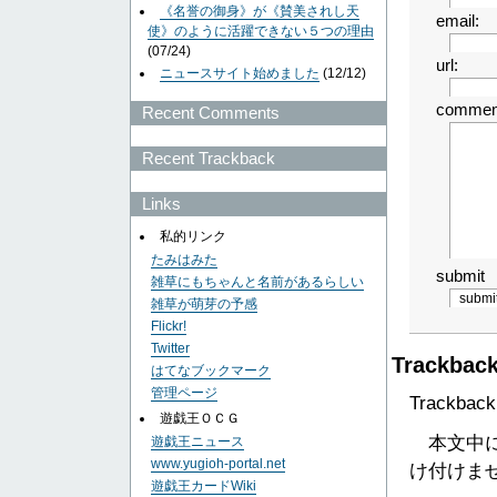
《名誉の御身》が《賛美されし天
email:
使》のように活躍できない５つの理由
(07/24)
url:
ニュースサイト始めました
(12/12)
commen
Recent Comments
Recent Trackback
Links
私的リンク
たみはみた
submit
雑草にもちゃんと名前があるらしい
雑草が萌芽の予感
Flickr!
Twitter
Trackbac
はてなブックマーク
管理ページ
Trackback 
遊戯王ＯＣＧ
本文中にこ
遊戯王ニュース
www.yugioh-portal.net
け付けま
遊戯王カードWiki