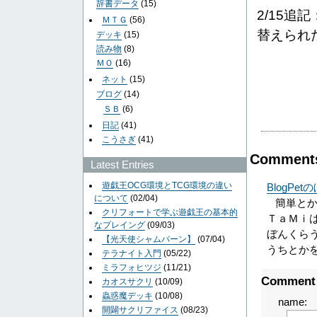
辞書データ
(15)
2/15
ＭＴＧ
(56)
替えられ
デッキ
(15)
読み物
(8)
ＭＯ
(16)
ネット
(15)
ブログ
(14)
ＳＢ
(6)
日記
(41)
こうさぎ
(41)
Comment
Latest Entries
遊戯王OCG環境とTCG環境の違い
BlogPe
について
(02/04)
簡単と
クリフォートで学ぶ遊戯王の基本的
ＴａＭｉ
なプレイング
(09/03)
ぼんくら
【光天使シャムバーン】
(07/04)
うちとか
テラナイト入門
(05/22)
ミラフォヒツジ
(11/21)
Comment
カオスサクリ
(10/09)
蟲惑魔デッキ
(10/08)
name:
開闢サクリファイス
(08/23)