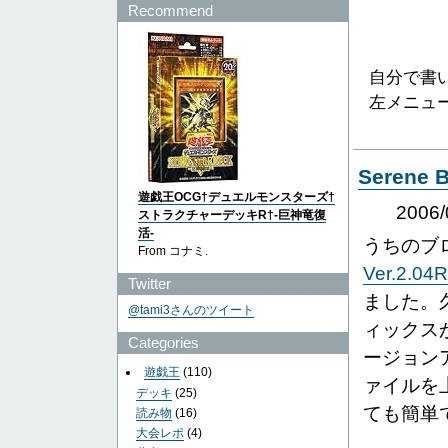
Recommend
自分で書
左メニュ
Serene
遊戯王OCG†デュエルモンスターズ†
2006
ストラクチャーデッキR†-巨神竜復
活-
うちのブ
From コナミ.
Ver.2.04R
Twitter
ました。
@tami3さんのツイート
ィックス
Categories
ージョン
遊戯王
(110)
ァイルを
デッキ
(25)
ても簡単
読み物
(16)
大会レポ
(4)