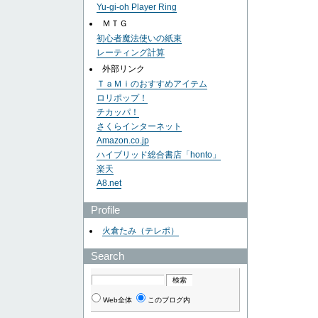
Yu-gi-oh Player Ring
ＭＴＧ
初心者魔法使いの紙束
レーティング計算
外部リンク
ＴａＭｉのおすすめアイテム
ロリポップ！
チカッパ！
さくらインターネット
Amazon.co.jp
ハイブリッド総合書店「honto」
楽天
A8.net
Profile
火倉たみ（テレポ）
Search
Web全体
このブログ内